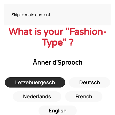
Skip to main content
What is your "Fashion-
Type" ?
Änner d'Sprooch
Lëtzebuergesch
Deutsch
Nederlands
French
English