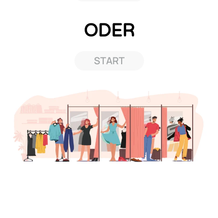
ODER
START